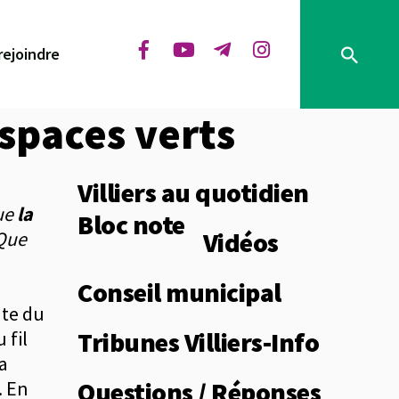
rejoindre
espaces verts
Villiers au quotidien
que
la
Bloc note
Vidéos
 Que
Conseil municipal
nte du
Tribunes Villiers-Info
 fil
la
Questions / Réponses
. En