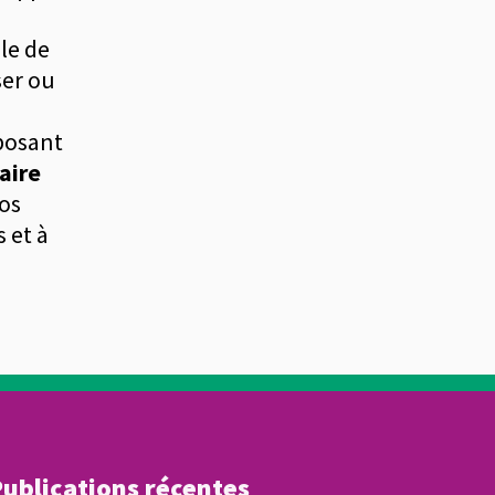
ble de
ser ou
mposant
aire
os
 et à
ublications récentes