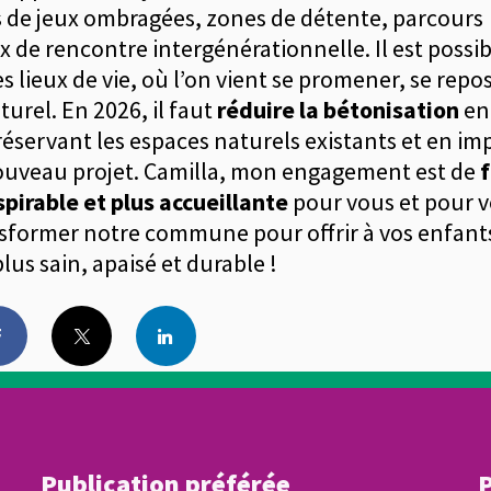
es de jeux ombragées, zones de détente, parcours
x de rencontre intergénérationnelle. Il est possi
es lieux de vie, où l’on vient se promener, se repo
urel. En 2026, il faut
réduire la bétonisation
en
réservant les espaces naturels existants et en i
nouveau projet. Camilla, mon engagement est de
f
espirable et plus accueillante
pour vous et pour v
former notre commune pour offrir à vos enfants
us sain, apaisé et durable !
book
X
LinkedIn
Publication préférée
P