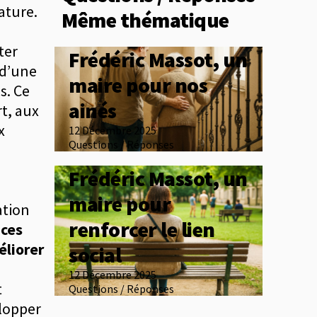
ature.
Même thématique
ter
Frédéric Massot, un
 d’une
maire pour nos
s. Ce
ainés
t, aux
x
12 Décembre 2025
Questions / Réponses
Frédéric Massot, un
maire pour
ation
renforcer le lien
aces
liorer
social
12 Décembre 2025
t
Questions / Réponses
elopper