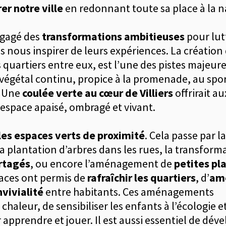
er notre ville
en redonnant toute sa place à la n
gagé des
transformations ambitieuses
pour lut
s nous inspirer de leurs expériences. La création
s quartiers entre eux, est l’une des pistes majeure
égétal continu, propice à la promenade, au spor
. Une
coulée verte au cœur de Villiers
offrirait au
 espace apaisé, ombragé et vivant.
 les espaces verts de proximité
. Cela passe par la
a plantation d’arbres dans les rues, la transform
artagés
, ou encore l’aménagement de
petites pl
spaces ont permis de
rafraîchir les quartiers
, d’
amé
nvivialité
entre habitants. Ces aménagements
chaleur, de sensibiliser les enfants à l’écologie e
 apprendre et jouer. Il est aussi essentiel de dév